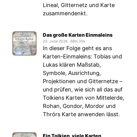
Lineal, Gitternetz und Karte
zusammendenkt.
Das große Karten Einmaleins
23. June 2026
‧
66m 35s
In dieser Folge geht es ans
Karten-Einmaleins: Tobias und
Lukas klären Maßstab,
Symbole, Ausrichtung,
Projektionen und Gitternetze –
und prüfen, wie sich all das auf
Tolkiens Karten von Mittelerde,
Rohan, Gondor, Mordor und
Thrórs Karte anwenden lässt.
Ein Tolkien, viele Karten